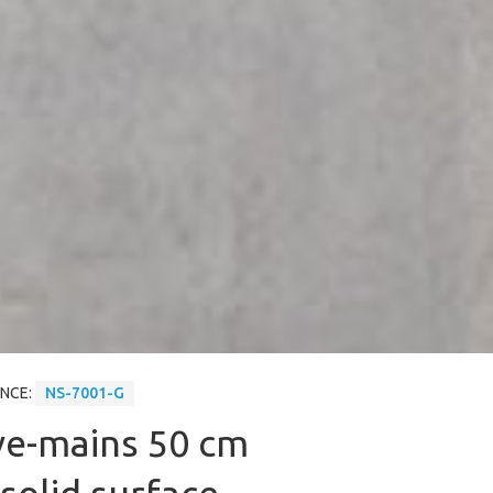
ENCE:
NS-7001-G
ve-mains 50 cm