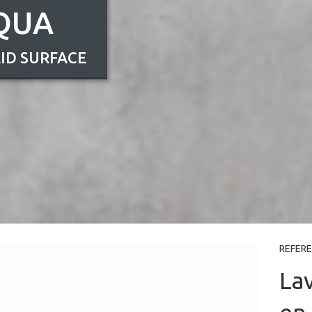
QUA
ID SURFACE
REFER
La