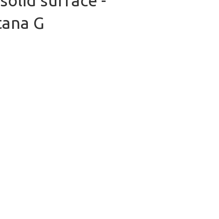
solid surface -
tana G