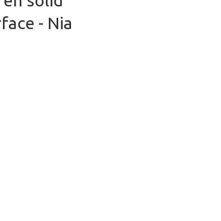
 en solid
face - Nia