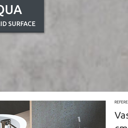
QUA
ID SURFACE
REFER
Va