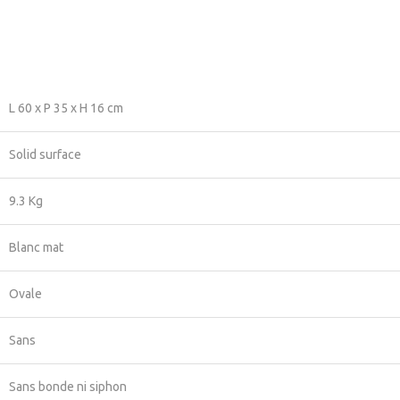
L 60 x P 35 x H 16 cm
Solid surface
9.3 Kg
Blanc mat
Ovale
Sans
Sans bonde ni siphon